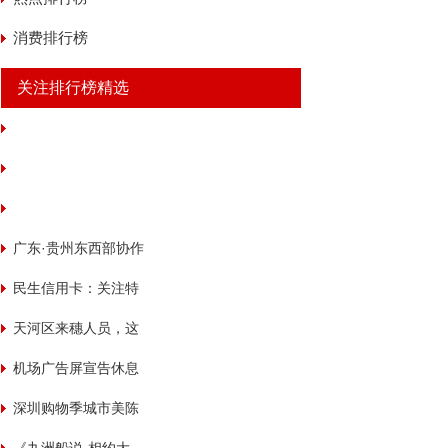
消费排行榜
关注排行榜精选
广东·贵州东西部协作
粤企入黔“双百”行动
民生信用卡：关注特
殊群体，共防金融诈
天河区来穗人员，这
骗
个示范中心不容错过
机场广告屏宣告休息
引旅客疑惑
深圳购物季城市美陈
大赛完美收官