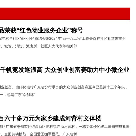
品荣获“红色物业服务企业”称号
23年君兰社区物业小区总结会暨2024年“百千万工程”工作会议在社区礼堂隆重召
建、城管、消防、派出所、社区人大代表等相关部
劲 千帆竞发逐浪高 大众创业创富赛助力中小微企业
创富。由邮储银行广东省分行承办的大众创业创富赛至今已是第十三个年头，
，也是广东“众创杯”
百六十多万元为家乡建成河背村文体楼
老区广东省惠州市仲恺高新区沥林镇泮沥河背村，一栋文体楼的竣工暨捐赠典礼隆
士、全国劳动模范、全国爱国拥军模范、广东省桥