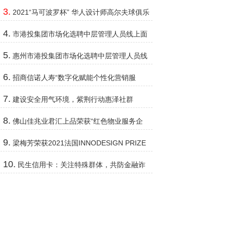
2022年新品隆重发布
3.
2021“马可波罗杯” 华人设计师高尔夫球俱乐
部例赛杭州站圆满落幕
4.
市港投集团市场化选聘中层管理人员线上面
试会圆满结束
5.
惠州市港投集团市场化选聘中层管理人员线
上面试会圆满结束
6.
招商信诺人寿“数字化赋能个性化营销服
务”获业内权威收录
7.
建设安全用气环境，紫荆行动惠泽社群
8.
佛山佳兆业君汇上品荣获“红色物业服务企
业”称号
9.
梁梅芳荣获2021法国INNODESIGN PRIZE
国际创新设计大奖赛优秀奖
10.
民生信用卡：关注特殊群体，共防金融诈
骗