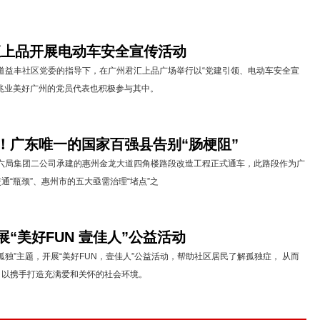
汇上品开展电动车安全宣传活动
街道益丰社区党委的指导下，在广州君汇上品广场举行以“党建引领、电动车安全宣
兆业美好广州的党员代表也积极参与其中。
”！广东唯一的国家百强县告别“肠梗阻”
六局集团二公司承建的惠州金龙大道四角楼路段改造工程正式通车，此路段作为广
通“瓶颈”、惠州市的五大亟需治理“堵点”之
“美好FUN 壹佳人”公益活动
孤独”主题，开展“美好FUN，壹佳人”公益活动，帮助社区居民了解孤独症， 从而
，以携手打造充满爱和关怀的社会环境。