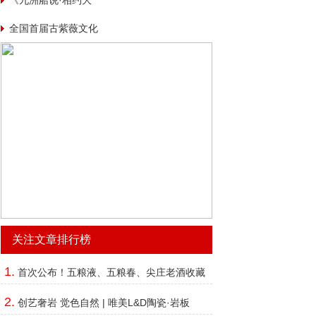
《九洲船说·相约大
海》
全国首届古紫薇文化
节
关注文章排行榜
1.
首次公布！五粮液、五粮春、尖庄老酒收藏
有了“价值坐标”
2.
创艺奢岩 觉色自然 | 唯美L&D陶瓷·岩板