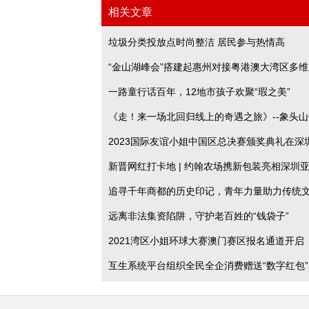
相关文章
垃圾分类投放点时尚整洁 居民参与热情高
“金山湖峰会”搭建起惠州对接粤港澳大湾区多
一路童行话百年，12地市孩子欢聚“瑕之美”
交流与合作平台
《走！来一场北回归线上的奇遇之旅》--象头
2023国际友谊小姐中国区总决赛颁奖典礼在深
故事
新晋网红打卡地 | 约翰农场携新包装亮相深圳
追寻千年商都的历史印记，青年力量助力传统
远离非法集资陷阱，守护老百姓的“钱袋子”
2021湾区小姐环球大赛澳门赛区报名通道开启
互生系统平台组织全民全企消费赠送“数字红包”