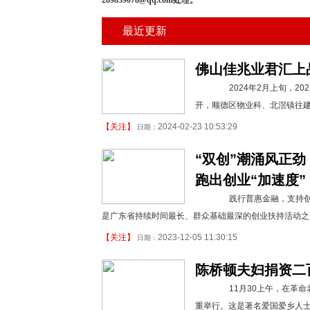
289839078@qq.com处理。
最近更新
佛山佳兆业君汇上
2024年2月上旬，20
开，顺德区物业科、北滘镇往
【
关注
】
2024-02-23 10:53:29
日期：
“双创”潮涌风正
跑出创业“加速度”
践行普惠金融，支持创业
是广东省持续时间最长、群众基础最深的创业扶持活动之一
【
关注
】
2023-12-05 11:30:15
日期：
陈桥顿夫妇捐资二
11月30上午，在革命
重举行。这是著名爱国爱乡人