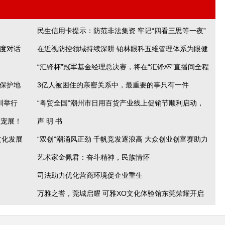
民生信用卡提示：防范非法集资 牢记“四看三思等一夜”
维度对话
在近视防控领域持续深耕 铂林眼科五维管理体系为眼健
“汇锋杯”冠军基金经理总决赛，将在“汇锋杯”直播间全程
康保驾护航
山保护地
3亿人被困住的亲密关系中，最重要的事只有一件
直播
圳举行
“粤贸全国”潮州市日用百货产业线上促销节顺利启动，
亚宠展！
声 明 书
淘宝带动潮州本地好货上行
文化发展
“双创”潮涌风正劲 千帆竞发逐浪高 大众创业创富赛助力
艺术家金佩君：奋斗精神，民族情怀
中小微企业跑出创业“加速度”
司法助力优化营商环境促企业重生
万雅之誉，莞城启耀 可雅XO文化体验馆东莞荣耀开启