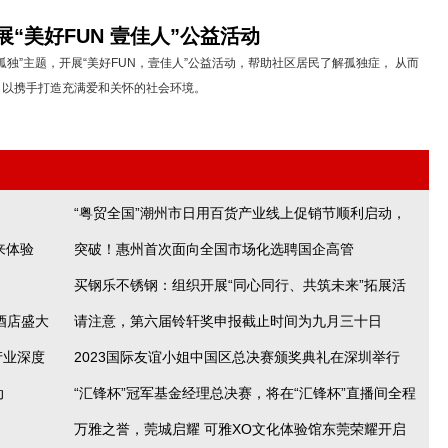
“美好FUN 壹佳人”公益活动
孤独”主题，开展“美好FUN，壹佳人”公益活动，帮助社区居民了解孤独症， 从而
，以携手打造充满爱和关怀的社会环境。
“粤贸全国”潮州市日用百货产业线上促销节顺利启动，
来体验
突破！惠州首次面向全国市场化选聘国企高管
淘宝带动潮州本地好货上行
买钢乐不锈钢：组织开展“同心同行、共筑未来”拓展活
酒店盛大
请注意，第六届铃轩奖申报截止时间为九月三十日
动
产业深度
2023国际友谊小姐中国区总决赛颁奖典礼在深圳举行
动
“汇锋杯”冠军基金经理总决赛，将在“汇锋杯”直播间全程
万雅之誉，莞城启耀 可雅XO文化体验馆东莞荣耀开启
直播