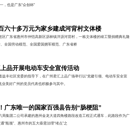
，也是广东“众创杯”
百六十多万元为家乡建成河背村文体楼
老区广东省惠州市仲恺高新区沥林镇泮沥河背村，一栋文体楼的竣工暨捐赠典礼隆
士、全国劳动模范、全国爱国拥军模范、广东省桥
汇上品开展电动车安全宣传活动
街道益丰社区党委的指导下，在广州君汇上品广场举行以“党建引领、电动车安全宣
兆业美好广州的党员代表也积极参与其中。
”！广东唯一的国家百强县告别“肠梗阻”
六局集团二公司承建的惠州金龙大道四角楼路段改造工程正式通车，此路段作为广
通“瓶颈”、惠州市的五大亟需治理“堵点”之