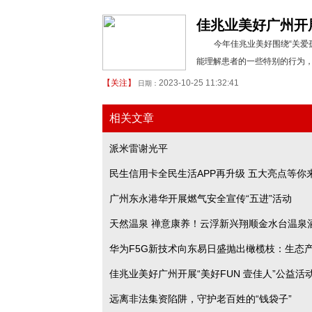
佳兆业美好广州开展
今年佳兆业美好围绕“关爱
能理解患者的一些特别的行为
【
关注
】
2023-10-25 11:32:41
日期：
相关文章
派米雷谢光平
民生信用卡全民生活APP再升级 五大亮点等你
广州东永港华开展燃气安全宣传“五进”活动
天然温泉 禅意康养！云浮新兴翔顺金水台温泉
华为F5G新技术向东易日盛抛出橄榄枝：生态
开业！
佳兆业美好广州开展“美好FUN 壹佳人”公益活
协作，共创智慧家庭新时代！
远离非法集资陷阱，守护老百姓的“钱袋子”