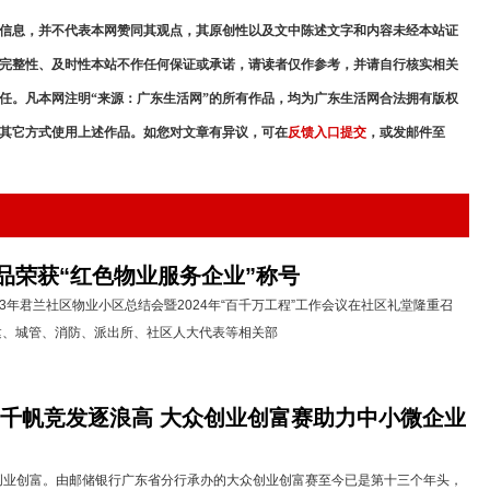
信息，并不代表本网赞同其观点，其原创性以及文中陈述文字和内容未经本站证
完整性、及时性本站不作任何保证或承诺，请读者仅作参考，并请自行核实相关
任。凡本网注明“来源：广东生活网”的所有作品，均为广东生活网合法拥有版权
其它方式使用上述作品。如您对文章有异议，可在
反馈入口提交
，或发邮件至
品荣获“红色物业服务企业”称号
23年君兰社区物业小区总结会暨2024年“百千万工程”工作会议在社区礼堂隆重召
建、城管、消防、派出所、社区人大代表等相关部
劲 千帆竞发逐浪高 大众创业创富赛助力中小微企业
创富。由邮储银行广东省分行承办的大众创业创富赛至今已是第十三个年头，