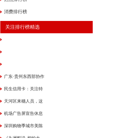
消费排行榜
关注排行榜精选
广东·贵州东西部协作
粤企入黔“双百”行动
民生信用卡：关注特
殊群体，共防金融诈
天河区来穗人员，这
骗
个示范中心不容错过
机场广告屏宣告休息
引旅客疑惑
深圳购物季城市美陈
大赛完美收官