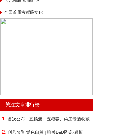
《九洲船说·相约大
海》
全国首届古紫薇文化
节
关注文章排行榜
1.
首次公布！五粮液、五粮春、尖庄老酒收藏
有了“价值坐标”
2.
创艺奢岩 觉色自然 | 唯美L&D陶瓷·岩板