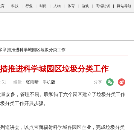
教育
|
科技
|
行业
|
时尚
|
人物
|
体育
|
游戏
|
高端访谈
|
网站导航
、多举措推进科学城园区垃圾分类工作
措推进科学城园区垃圾分类工作
:51
编辑：
张雨晴
手机版
微信
微博
分享
量众多，管理不易。联和街于六个园区建立了垃圾分类工作
垃圾分类工作开展步骤。
系列巡讲会，以点带面辐射科学城各园区企业，完成垃圾分类