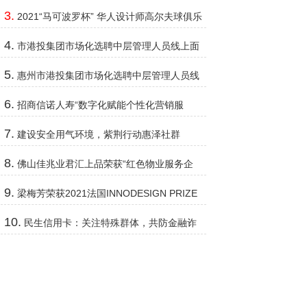
2022年新品隆重发布
3.
2021“马可波罗杯” 华人设计师高尔夫球俱乐
部例赛杭州站圆满落幕
4.
市港投集团市场化选聘中层管理人员线上面
试会圆满结束
5.
惠州市港投集团市场化选聘中层管理人员线
上面试会圆满结束
6.
招商信诺人寿“数字化赋能个性化营销服
务”获业内权威收录
7.
建设安全用气环境，紫荆行动惠泽社群
8.
佛山佳兆业君汇上品荣获“红色物业服务企
业”称号
9.
梁梅芳荣获2021法国INNODESIGN PRIZE
国际创新设计大奖赛优秀奖
10.
民生信用卡：关注特殊群体，共防金融诈
骗